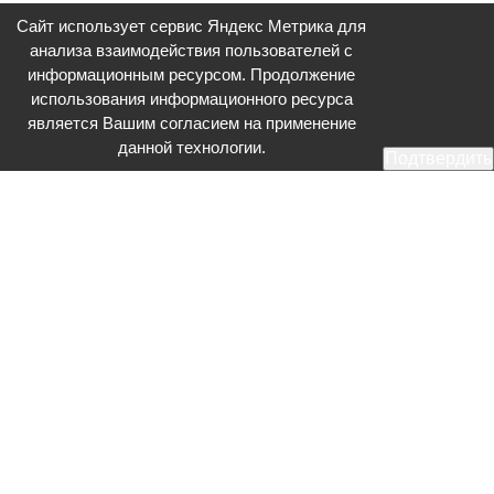
Сайт использует сервис Яндекс Метрика для
анализа взаимодействия пользователей с
информационным ресурсом. Продолжение
использования информационного ресурса
является Вашим согласием на применение
данной технологии.
Подтвердить
Общественное телевидение - Серпухов (ОТВ-Серпухов) - ресурс,
посвященный общественно-политической жизни в Серпухове.
Оперативное и разностороннее освещение актуальных событий,
интервью с интересными лицами, эксклюзивные материалы.
Главный редактор: Акинфеева О.А.
Редакция: +7 (4967) 12-44-36
glavred@otv-media.ru
Адрес редакции: 142203, Московская обл., г.о. Серпухов, ул. Джона
Рида, д.5.
Учредитель: Муниципальное автономное учреждение
«Серпуховское информационное агентство».
Знак информационной продукции в случаях, предусмотренных