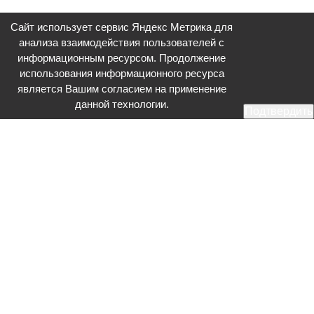
Сайт использует сервис Яндекс Метрика для
анализа взаимодействия пользователей с
информационным ресурсом. Продолжение
использования информационного ресурса
является Вашим согласием на применение
данной технологии.
Подтвердить
Общественное телевидение - Серпухов (ОТВ-Серпухов) - ресурс,
посвященный общественно-политической жизни в Серпухове.
Оперативное и разностороннее освещение актуальных событий,
интервью с интересными лицами, эксклюзивные материалы.
Главный редактор: Акинфеева О.А.
Редакция: +7 (4967) 12-44-36
glavred@otv-media.ru
Адрес редакции: 142203, Московская обл., г.о. Серпухов, ул. Джона
Рида, д.5.
Учредитель: Муниципальное автономное учреждение
«Серпуховское информационное агентство».