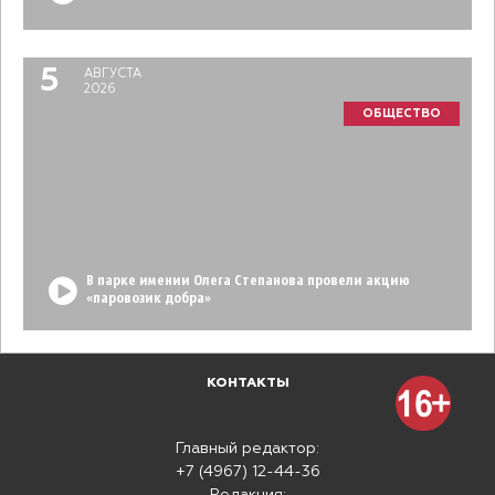
5
АВГУСТА
2026
ОБЩЕСТВО
В парке имении Олега Степанова провели акцию
«паровозик добра»
КОНТАКТЫ
Главный редактор:
+7 (4967) 12-44-36