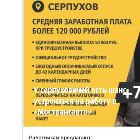
У серпуховичей есть шанс
устроиться на работу в
«Мострансавто»
Работникам предлагают: