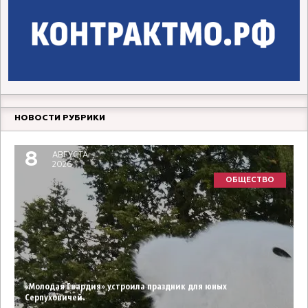
НОВОСТИ РУБРИКИ
8
АВГУСТА
2026
ОБЩЕСТВО
«Молодая Гвардия» устроила праздник для юных
Серпуховичей.