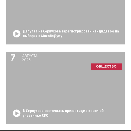
Депутат из Серпухова зарегистрирован кандидатом на
выборах в МособлДуму
7
АВГУСТА
2026
ОБЩЕСТВО
В Серпухове состоялась презентация книги об
участнике СВО