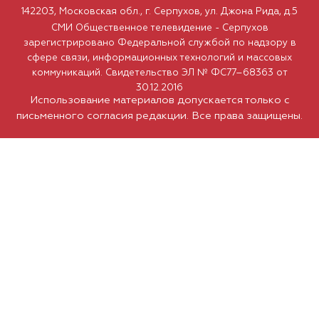
142203, Московская обл., г. Серпухов, ул. Джона Рида, д.5
СМИ Общественное телевидение - Серпухов
зарегистрировано Федеральной службой по надзору в
сфере связи, информационных технологий и массовых
коммуникаций. Свидетельство ЭЛ № ФС77–68363 от
30.12.2016
Использование материалов допускается только с
письменного согласия редакции. Все права защищены.