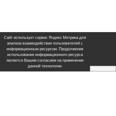
Сайт использует сервис Яндекс Метрика для
анализа взаимодействия пользователей с
информационным ресурсом. Продолжение
использования информационного ресурса
является Вашим согласием на применение
данной технологии.
Подтвердить
Общественное телевидение - Серпухов (ОТВ-Серпухов) - ресурс,
посвященный общественно-политической жизни в Серпухове.
Оперативное и разностороннее освещение актуальных событий,
интервью с интересными лицами, эксклюзивные материалы.
Главный редактор: Акинфеева О.А.
Редакция: +7 (4967) 12-44-36