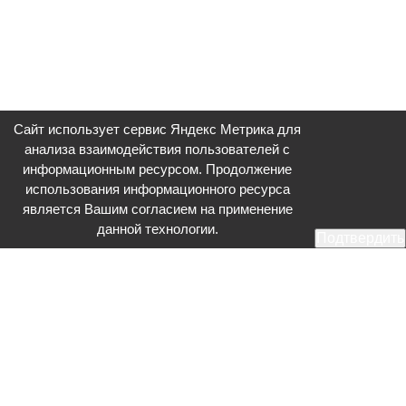
Сайт использует сервис Яндекс Метрика для
анализа взаимодействия пользователей с
информационным ресурсом. Продолжение
использования информационного ресурса
является Вашим согласием на применение
данной технологии.
Подтвердить
Общественное телевидение - Серпухов (ОТВ-Серпухов) - ресурс,
посвященный общественно-политической жизни в Серпухове.
Оперативное и разностороннее освещение актуальных событий,
интервью с интересными лицами, эксклюзивные материалы.
Главный редактор: Акинфеева О.А.
Редакция: +7 (4967) 12-44-36