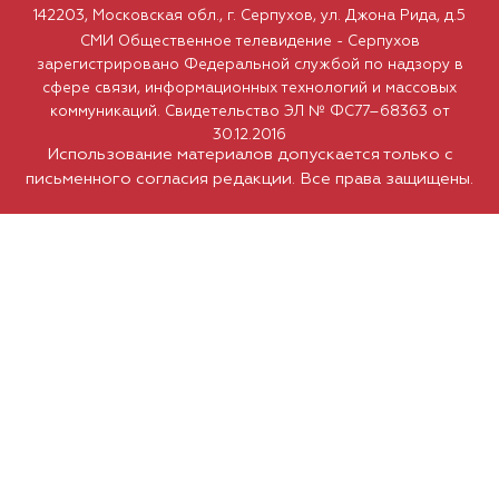
142203, Московская обл., г. Серпухов, ул. Джона Рида, д.5
СМИ Общественное телевидение - Серпухов
зарегистрировано Федеральной службой по надзору в
сфере связи, информационных технологий и массовых
коммуникаций. Свидетельство ЭЛ № ФС77–68363 от
30.12.2016
Использование материалов допускается только с
письменного согласия редакции. Все права защищены.