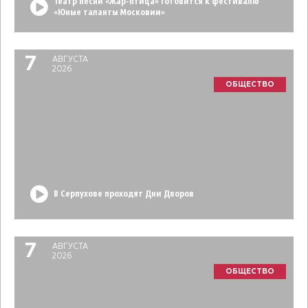
Театр песни «Жар-птица» готовится к фестивалю
«Юные таланты Московии»
7
АВГУСТА
2026
ОБЩЕСТВО
В Серпухове проходят Дни Дворов
7
АВГУСТА
2026
ОБЩЕСТВО