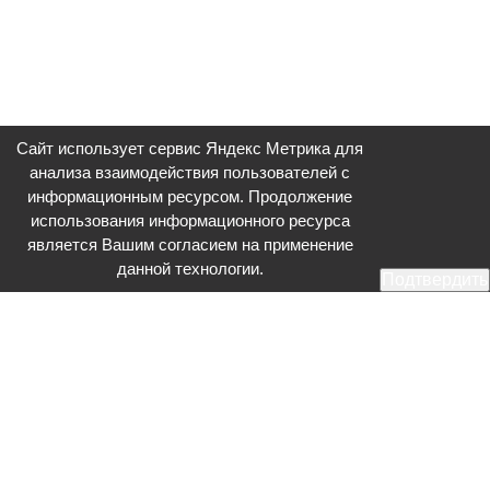
Сайт использует сервис Яндекс Метрика для
анализа взаимодействия пользователей с
информационным ресурсом. Продолжение
использования информационного ресурса
является Вашим согласием на применение
данной технологии.
Подтвердить
Общественное телевидение - Серпухов (ОТВ-Серпухов) - ресурс,
посвященный общественно-политической жизни в Серпухове.
Оперативное и разностороннее освещение актуальных событий,
интервью с интересными лицами, эксклюзивные материалы.
Главный редактор: Акинфеева О.А.
Редакция: +7 (4967) 12-44-36
glavred@otv-media.ru