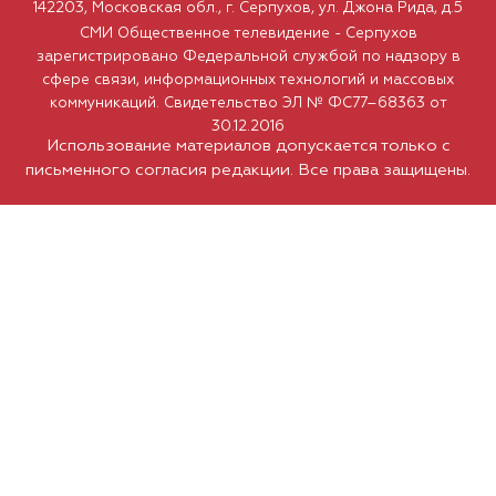
142203, Московская обл., г. Серпухов, ул. Джона Рида, д.5
СМИ Общественное телевидение - Серпухов
зарегистрировано Федеральной службой по надзору в
сфере связи, информационных технологий и массовых
коммуникаций. Свидетельство ЭЛ № ФС77–68363 от
30.12.2016
Использование материалов допускается только с
письменного согласия редакции. Все права защищены.