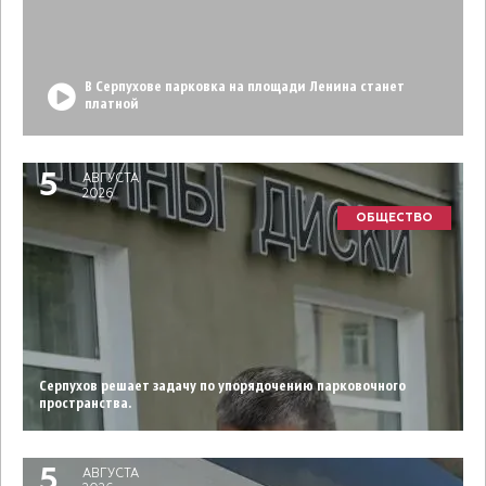
В Серпухове парковка на площади Ленина станет
платной
5
АВГУСТА
2026
ОБЩЕСТВО
Серпухов решает задачу по упорядочению парковочного
пространства.
5
АВГУСТА