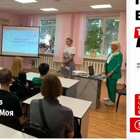
в
«Моя