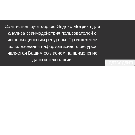
Сайт использует сервис Яндекс Метрика для
анализа взаимодействия пользователей с
информационным ресурсом. Продолжение
использования информационного ресурса
является Вашим согласием на применение
данной технологии.
Подтвердить
Общественное телевидение - Серпухов (ОТВ-Серпухов) - ресурс,
посвященный общественно-политической жизни в Серпухове.
Оперативное и разностороннее освещение актуальных событий,
интервью с интересными лицами, эксклюзивные материалы.
Главный редактор: Акинфеева О.А.
Редакция: +7 (4967) 12-44-36
glavred@otv-media.ru
Адрес редакции: 142203, Московская обл., г.о. Серпухов, ул. Джона
Рида, д.5.