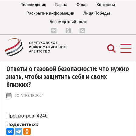
Телевидение
Газета
О нас
Контакты
Раскрытие информации
Лица Победы
Бессмертный полк
СЕРПУХОВСКОЕ
ИНФОРМАЦИОННОЕ
АГЕНТСТВО
Ответы о газовой безопасности: что нужно
знать, чтобы защитить себя и своих
близких?
Ответы о газовой безопасности: что нужно
30 АПРЕЛЯ 2024
знать, чтобы защитить себя и своих близких?
Просмотров: 4246
Поделиться: