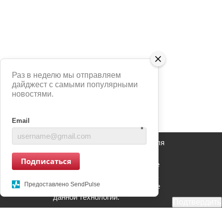
Раз в неделю мы отправляем
дайджест с самыми популярными
новостями.
Email
*
Сайт использует сервис Яндекс Метрика для
анализа взаимодействия пользователей с
Подписаться
информационным ресурсом. Продолжение
использования информационного ресурса
Предоставлено SendPulse
является Вашим согласием на применение
данной технологии.
Подтвердить