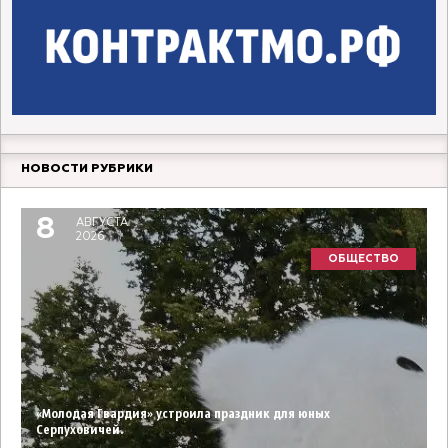
НОВОСТИ РУБРИКИ
8
АВГУСТА
2026
ОБЩЕСТВО
«Молодая Гвардия» устроила праздник для юных
Серпуховичей.