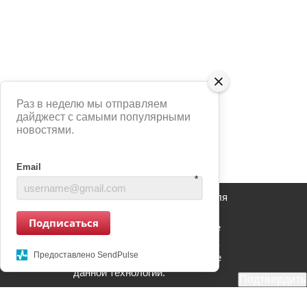
Раз в неделю мы отправляем
дайджест с самыми популярными
новостями.
Email
*
Сайт использует сервис Яндекс Метрика для
анализа взаимодействия пользователей с
Подписаться
информационным ресурсом. Продолжение
использования информационного ресурса
Предоставлено SendPulse
является Вашим согласием на применение
данной технологии.
Подтвердить