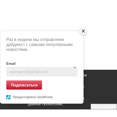
Раз в неделю мы отправляем
дайджест с самыми популярными
новостями.
Email
*
Сайт использует сервис Яндекс Метрика для
анализа взаимодействия пользователей с
Подписаться
информационным ресурсом. Продолжение
использования информационного ресурса
Предоставлено SendPulse
является Вашим согласием на применение
данной технологии.
Подтвердить