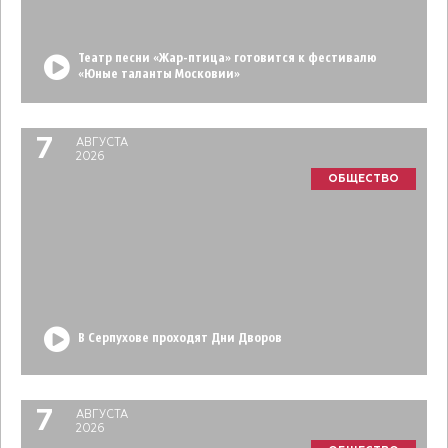
Театр песни «Жар-птица» готовится к фестивалю
«Юные таланты Московии»
7
АВГУСТА
2026
ОБЩЕСТВО
В Серпухове проходят Дни Дворов
7
АВГУСТА
2026