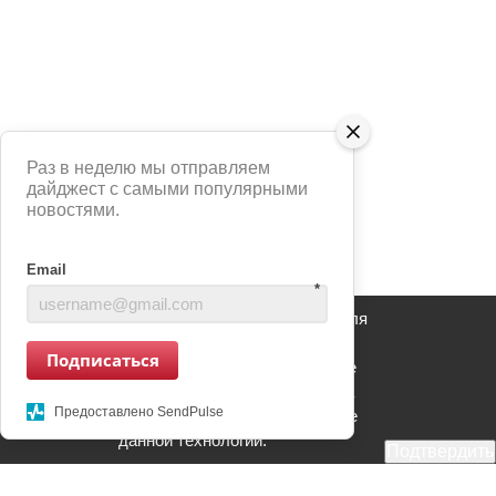
Раз в неделю мы отправляем
дайджест с самыми популярными
новостями.
Email
*
Сайт использует сервис Яндекс Метрика для
анализа взаимодействия пользователей с
Подписаться
информационным ресурсом. Продолжение
использования информационного ресурса
Предоставлено SendPulse
является Вашим согласием на применение
данной технологии.
Подтвердить