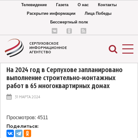
Телевидение
Газета
О нас
Контакты
Раскрытие информации
Лица Победы
Бессмертный полк
СЕРПУХОВСКОЕ
ИНФОРМАЦИОННОЕ
АГЕНТСТВО
На 2024 год в Серпухове запланировано
выполнение строительно-монтажных
работ в 65 многоквартирных домах
На 2024 год в Серпухове запланировано
31 МАРТА 2024
выполнение строительно-монтажных работ в 65
многоквартирных домах
Просмотров: 4511
Поделиться: