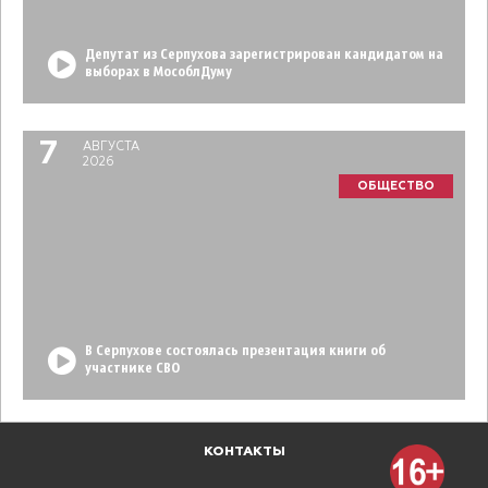
Депутат из Серпухова зарегистрирован кандидатом на
выборах в МособлДуму
7
АВГУСТА
2026
ОБЩЕСТВО
В Серпухове состоялась презентация книги об
участнике СВО
КОНТАКТЫ