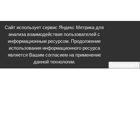
Сайт использует сервис Яндекс Метрика для
анализа взаимодействия пользователей с
информационным ресурсом. Продолжение
использования информационного ресурса
является Вашим согласием на применение
данной технологии.
Подтвердить
Общественное телевидение - Серпухов (ОТВ-Серпухов) - ресурс,
посвященный общественно-политической жизни в Серпухове.
Оперативное и разностороннее освещение актуальных событий,
интервью с интересными лицами, эксклюзивные материалы.
Главный редактор: Акинфеева О.А.
Редакция: +7 (4967) 12-44-36
glavred@otv-media.ru
Адрес редакции: 142203, Московская обл., г.о. Серпухов, ул. Джона
Рида, д.5.