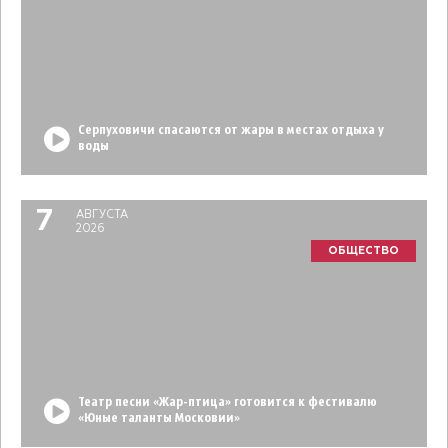
Серпуховичи спасаются от жары в местах отдыха у
воды
7
АВГУСТА
2026
ОБЩЕСТВО
Театр песни «Жар-птица» готовится к фестивалю
«Юные таланты Московии»