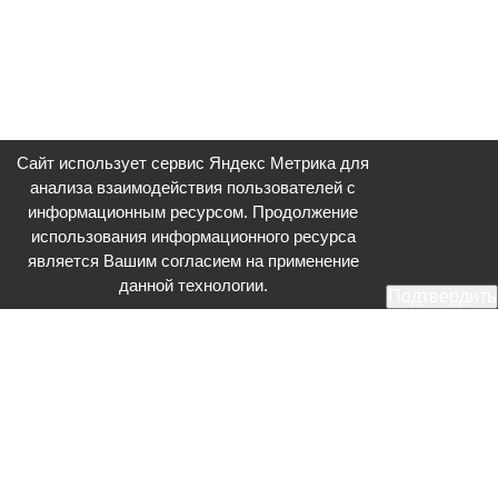
Сайт использует сервис Яндекс Метрика для
анализа взаимодействия пользователей с
информационным ресурсом. Продолжение
использования информационного ресурса
является Вашим согласием на применение
данной технологии.
Подтвердить
Общественное телевидение - Серпухов (ОТВ-Серпухов) - ресурс,
посвященный общественно-политической жизни в Серпухове.
Оперативное и разностороннее освещение актуальных событий,
интервью с интересными лицами, эксклюзивные материалы.
Главный редактор: Акинфеева О.А.
Редакция: +7 (4967) 12-44-36