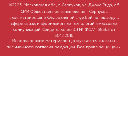
142203, Московская обл., г. Серпухов, ул. Джона Рида, д.5
СМИ Общественное телевидение - Серпухов
зарегистрировано Федеральной службой по надзору в
сфере связи, информационных технологий и массовых
коммуникаций. Свидетельство ЭЛ № ФС77–68363 от
30.12.2016
Использование материалов допускается только с
письменного согласия редакции. Все права защищены.