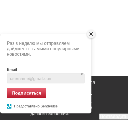
Раз в неделю мы отправляем
дайджест с самыми популярными
новостями.
Email
*
Сайт использует сервис Яндекс Метрика для
анализа взаимодействия пользователей с
Подписаться
информационным ресурсом. Продолжение
использования информационного ресурса
Предоставлено SendPulse
является Вашим согласием на применение
данной технологии.
Подтвердить