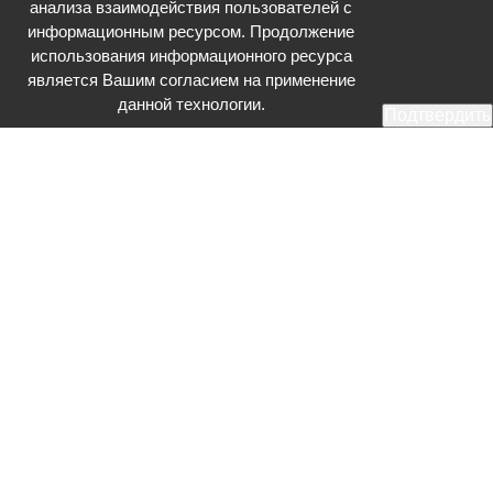
анализа взаимодействия пользователей с
информационным ресурсом. Продолжение
использования информационного ресурса
является Вашим согласием на применение
данной технологии.
Подтвердить
Общественное телевидение - Серпухов (ОТВ-Серпухов) - ресурс,
посвященный общественно-политической жизни в Серпухове.
Оперативное и разностороннее освещение актуальных событий,
интервью с интересными лицами, эксклюзивные материалы.
Главный редактор: Акинфеева О.А.
Редакция: +7 (4967) 12-44-36
glavred@otv-media.ru
Адрес редакции: 142203, Московская обл., г.о. Серпухов, ул. Джона
Рида, д.5.
Учредитель: Муниципальное автономное учреждение
«Серпуховское информационное агентство».
Знак информационной продукции в случаях, предусмотренных
Федеральным законом от 29 декабря 2010 года № 436-ФЗ «О
защите детей от информации, причиняющей вред их здоровью и