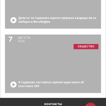
Депутат из Серпухова зарегистрирован кандидатом на
выборах в МособлДуму
7
АВГУСТА
2026
ОБЩЕСТВО
В Серпухове состоялась презентация книги об
участнике СВО
КОНТАКТЫ