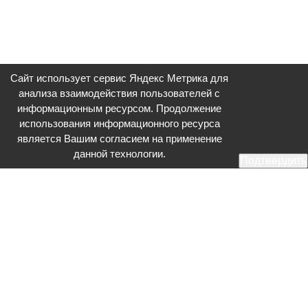
Сайт использует сервис Яндекс Метрика для
анализа взаимодействия пользователей с
информационным ресурсом. Продолжение
использования информационного ресурса
является Вашим согласием на применение
данной технологии.
Подтвердить
Общественное телевидение - Серпухов (ОТВ-Серпухов) - ресурс,
посвященный общественно-политической жизни в Серпухове.
Оперативное и разностороннее освещение актуальных событий,
интервью с интересными лицами, эксклюзивные материалы.
Главный редактор: Акинфеева О.А.
Редакция: +7 (4967) 12-44-36
glavred@otv-media.ru
Адрес редакции: 142203, Московская обл., г.о. Серпухов, ул. Джона