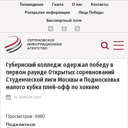
Телевидение
Газета
О нас
Контакты
Раскрытие информации
Лица Победы
Бессмертный полк
СЕРПУХОВСКОЕ
ИНФОРМАЦИОННОЕ
АГЕНТСТВО
Губернский колледж одержал победу в
первом раунде Открытых соревнований
Студенческой лиги Москвы и Подмосковья
малого кубка плей-офф по хоккею
Губернский колледж одержал победу в первом
30 АПРЕЛЯ 2024
раунде Открытых соревнований Студенческой
лиги Москвы и Подмосковья малого кубка плей-
офф по хоккею
Просмотров: 4980
Поделиться: