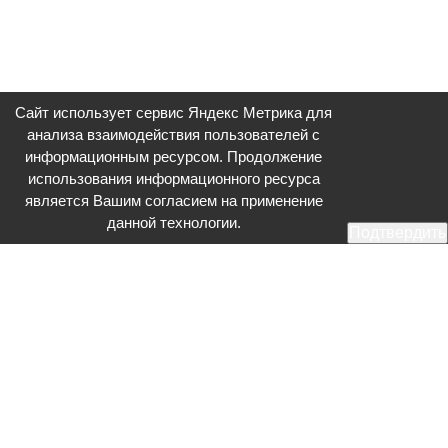
Сайт использует сервис Яндекс Метрика для
анализа взаимодействия пользователей с
информационным ресурсом. Продолжение
использования информационного ресурса
является Вашим согласием на применение
данной технологии.
Подтвердить
Общественное телевидение - Серпухов (ОТВ-Серпухов) - ресурс,
посвященный общественно-политической жизни в Серпухове.
Оперативное и разностороннее освещение актуальных событий,
интервью с интересными лицами, эксклюзивные материалы.
Главный редактор: Акинфеева О.А.
Редакция: +7 (4967) 12-44-36
glavred@otv-media.ru
Адрес редакции: 142203, Московская обл., г.о. Серпухов, ул. Джона