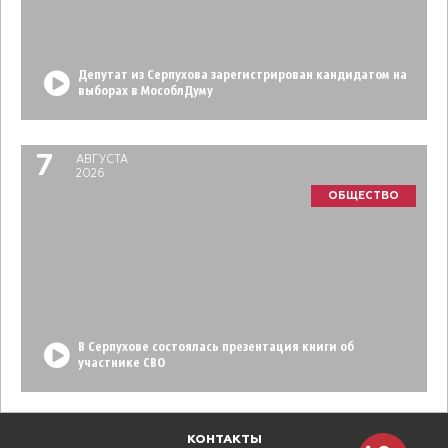
Депутат из Серпухова зарегистрирован кандидатом на
выборах в МособлДуму
7
АВГУСТА
2026
ОБЩЕСТВО
В Серпухове состоялась презентация книги об
участнике СВО
КОНТАКТЫ