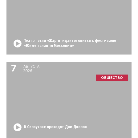
Театр песни «Жар-птица» готовится к фестивалю
«Юные таланты Московии»
7
АВГУСТА
2026
ОБЩЕСТВО
В Серпухове проходят Дни Дворов