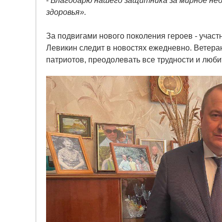
-
Благодарю нашего защитника за мирное небо
здоровья».
За подвигами нового поколения героев - учас
Левикин следит в новостях ежедневно. Ветер
патриотов, преодолевать все трудности и люби