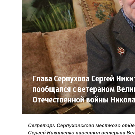
Глава Серпухова Сергей Ники
пообщался с ветераном Вели
Отечественной войны Никол
Левикиным
Секретарь Серпуховского местного отдел
Сергей Никитенко навестил ветерана Ве