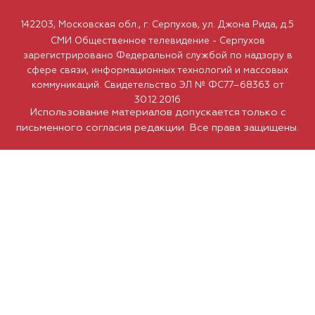
142203, Московская обл., г. Серпухов, ул. Джона Рида, д.5
СМИ Общественное телевидение - Серпухов
зарегистрировано Федеральной службой по надзору в
сфере связи, информационных технологий и массовых
коммуникаций. Свидетельство ЭЛ № ФС77–68363 от
30.12.2016
Использование материалов допускается только с
письменного согласия редакции. Все права защищены.