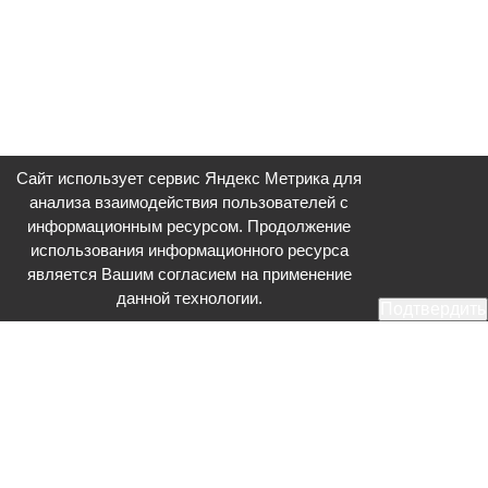
Сайт использует сервис Яндекс Метрика для
анализа взаимодействия пользователей с
информационным ресурсом. Продолжение
использования информационного ресурса
является Вашим согласием на применение
данной технологии.
Подтвердить
Общественное телевидение - Серпухов (ОТВ-Серпухов) - ресурс,
посвященный общественно-политической жизни в Серпухове.
Оперативное и разностороннее освещение актуальных событий,
интервью с интересными лицами, эксклюзивные материалы.
Главный редактор: Акинфеева О.А.