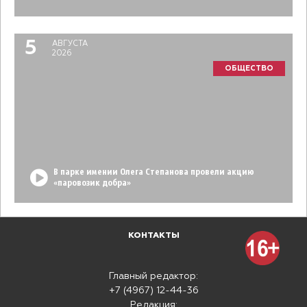
5
АВГУСТА
2026
ОБЩЕСТВО
В парке имении Олега Степанова провели акцию
«паровозик добра»
КОНТАКТЫ
Главный редактор:
+7 (4967) 12-44-36
Редакция: