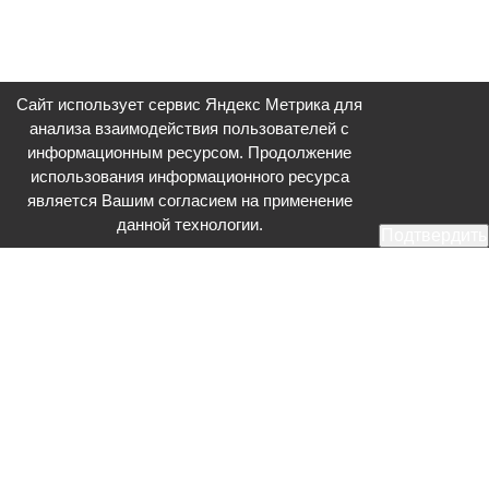
Сайт использует сервис Яндекс Метрика для
анализа взаимодействия пользователей с
информационным ресурсом. Продолжение
использования информационного ресурса
является Вашим согласием на применение
данной технологии.
Подтвердить
Общественное телевидение - Серпухов (ОТВ-Серпухов) - ресурс,
посвященный общественно-политической жизни в Серпухове.
Оперативное и разностороннее освещение актуальных событий,
интервью с интересными лицами, эксклюзивные материалы.
Главный редактор: Акинфеева О.А.
Редакция: +7 (4967) 12-44-36
glavred@otv-media.ru
Адрес редакции: 142203, Московская обл., г.о. Серпухов, ул. Джона
Рида, д.5.