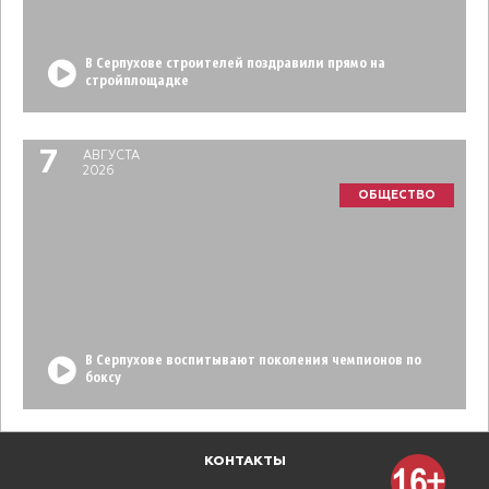
В Серпухове строителей поздравили прямо на
стройплощадке
7
АВГУСТА
2026
ОБЩЕСТВО
В Серпухове воспитывают поколения чемпионов по
боксу
КОНТАКТЫ