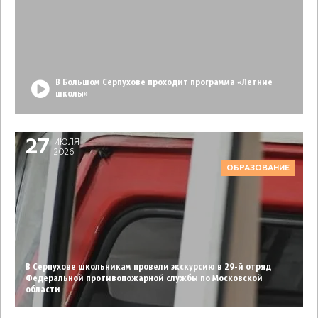
В Большом Серпухове проходит программа «Летние
школы»
27
ИЮЛЯ
2026
ОБРАЗОВАНИЕ
В Серпухове школьникам провели экскурсию в 29-й отряд
Федеральной противопожарной службы по Московской
области