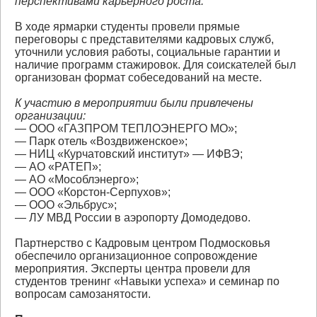
перспективами карьерного роста.
В ходе ярмарки студенты провели прямые
переговоры с представителями кадровых служб,
уточнили условия работы, социальные гарантии и
наличие программ стажировок. Для соискателей был
организован формат собеседований на месте.
К участию в мероприятии были привлечены
организации:
— ООО «ГАЗПРОМ ТЕПЛОЭНЕРГО МО»;
— Парк отель «Воздвиженское»;
— НИЦ «Курчатовский институт» — ИФВЭ;
— АО «РАТЕП»;
— АО «Мособлэнерго»;
— ООО «Корстон-Серпухов»;
— ООО «Эльбрус»;
— ЛУ МВД России в аэропорту Домодедово.
Партнерство с Кадровым центром Подмосковья
обеспечило организационное сопровождение
мероприятия. Эксперты центра провели для
студентов тренинг «Навыки успеха» и семинар по
вопросам самозанятости.