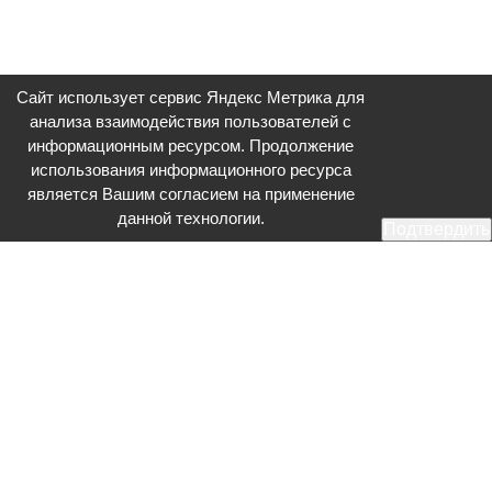
Сайт использует сервис Яндекс Метрика для
анализа взаимодействия пользователей с
информационным ресурсом. Продолжение
использования информационного ресурса
является Вашим согласием на применение
данной технологии.
Подтвердить
Общественное телевидение - Серпухов (ОТВ-Серпухов) - ресурс,
посвященный общественно-политической жизни в Серпухове.
Оперативное и разностороннее освещение актуальных событий,
интервью с интересными лицами, эксклюзивные материалы.
Главный редактор: Акинфеева О.А.
Редакция: +7 (4967) 12-44-36
glavred@otv-media.ru
Адрес редакции: 142203, Московская обл., г.о. Серпухов, ул. Джона
Рида, д.5.