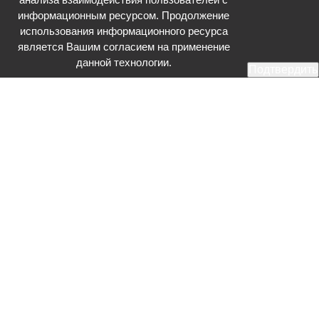
информационным ресурсом. Продолжение
использования информационного ресурса
является Вашим согласием на применение
данной технологии.
Подтвердить
Общественное телевидение - Серпухов (ОТВ-Серпухов) - ресурс,
посвященный общественно-политической жизни в Серпухове.
Оперативное и разностороннее освещение актуальных событий,
интервью с интересными лицами, эксклюзивные материалы.
Главный редактор: Акинфеева О.А.
Редакция: +7 (4967) 12-44-36
glavred@otv-media.ru
Адрес редакции: 142203, Московская обл., г.о. Серпухов, ул. Джона
Рида, д.5.
Учредитель: Муниципальное автономное учреждение
«Серпуховское информационное агентство».
Знак информационной продукции в случаях, предусмотренных
Федеральным законом от 29 декабря 2010 года № 436-ФЗ «О
защите детей от информации, причиняющей вред их здоровью и