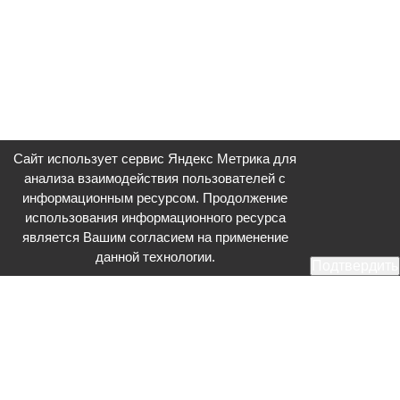
Сайт использует сервис Яндекс Метрика для
анализа взаимодействия пользователей с
информационным ресурсом. Продолжение
использования информационного ресурса
является Вашим согласием на применение
данной технологии.
Подтвердить
Общественное телевидение - Серпухов (ОТВ-Серпухов) - ресурс,
посвященный общественно-политической жизни в Серпухове.
Оперативное и разностороннее освещение актуальных событий,
интервью с интересными лицами, эксклюзивные материалы.
Главный редактор: Акинфеева О.А.