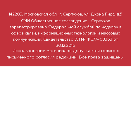
142203, Московская обл., г. Серпухов, ул. Джона Рида, д.5
СМИ Общественное телевидение - Серпухов
зарегистрировано Федеральной службой по надзору в
сфере связи, информационных технологий и массовых
коммуникаций. Свидетельство ЭЛ № ФС77–68363 от
30.12.2016
Использование материалов допускается только с
письменного согласия редакции. Все права защищены.