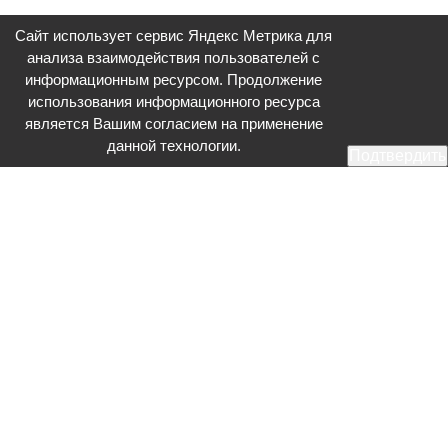
Сайт использует сервис Яндекс Метрика для
анализа взаимодействия пользователей с
информационным ресурсом. Продолжение
использования информационного ресурса
является Вашим согласием на применение
данной технологии.
Подтвердить
Общественное телевидение - Серпухов (ОТВ-Серпухов) - ресурс,
посвященный общественно-политической жизни в Серпухове.
Оперативное и разностороннее освещение актуальных событий,
интервью с интересными лицами, эксклюзивные материалы.
Главный редактор: Акинфеева О.А.
Редакция: +7 (4967) 12-44-36
glavred@otv-media.ru
Адрес редакции: 142203, Московская обл., г.о. Серпухов, ул. Джона
Рида, д.5.
Учредитель: Муниципальное автономное учреждение
«Серпуховское информационное агентство».