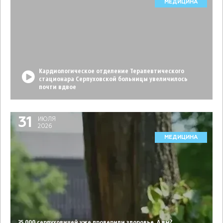
МЕДИЦИНА
Кардиологическое отделение Терапевтического
стационара Серпуховской больницы увеличилось
почти вдвое
31
ИЮЛЯ
2026
МЕДИЦИНА
35 000 серпуховичей уже проверили здоровье. А вы?