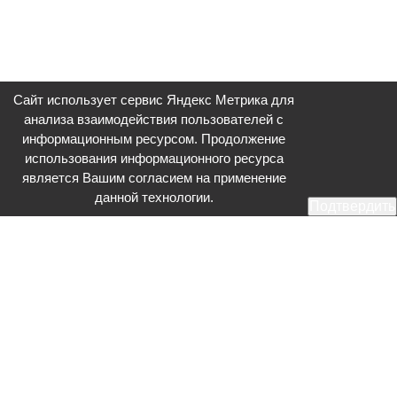
Сайт использует сервис Яндекс Метрика для
анализа взаимодействия пользователей с
информационным ресурсом. Продолжение
использования информационного ресурса
является Вашим согласием на применение
данной технологии.
Подтвердить
Общественное телевидение - Серпухов (ОТВ-Серпухов) - ресурс,
посвященный общественно-политической жизни в Серпухове.
Оперативное и разностороннее освещение актуальных событий,
интервью с интересными лицами, эксклюзивные материалы.
Главный редактор: Акинфеева О.А.
Редакция: +7 (4967) 12-44-36
glavred@otv-media.ru
Адрес редакции: 142203, Московская обл., г.о. Серпухов, ул. Джона