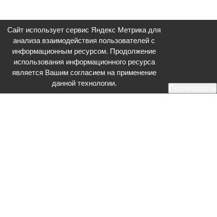
Сайт использует сервис Яндекс Метрика для
анализа взаимодействия пользователей с
информационным ресурсом. Продолжение
использования информационного ресурса
является Вашим согласием на применение
данной технологии.
Подтвердить
Общественное телевидение - Серпухов (ОТВ-Серпухов) - ресурс,
посвященный общественно-политической жизни в Серпухове.
Оперативное и разностороннее освещение актуальных событий,
интервью с интересными лицами, эксклюзивные материалы.
Главный редактор: Акинфеева О.А.
Редакция: +7 (4967) 12-44-36
glavred@otv-media.ru
Адрес редакции: 142203, Московская обл., г.о. Серпухов, ул. Джона
Рида, д.5.
Учредитель: Муниципальное автономное учреждение