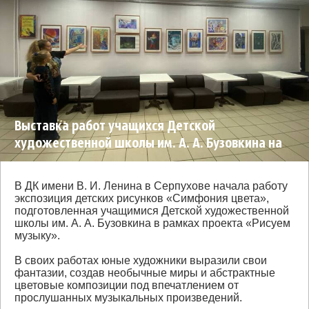
Выставка работ учащихся Детской
художественной школы им. А. А. Бузовкина на
тему музыки открылась в Серпухове
В ДК имени В. И. Ленина в Серпухове начала работу
экспозиция детских рисунков «Симфония цвета»,
подготовленная учащимися Детской художественной
школы им. А. А. Бузовкина в рамках проекта «Рисуем
музыку».
В своих работах юные художники выразили свои
фантазии, создав необычные миры и абстрактные
цветовые композиции под впечатлением от
прослушанных музыкальных произведений.