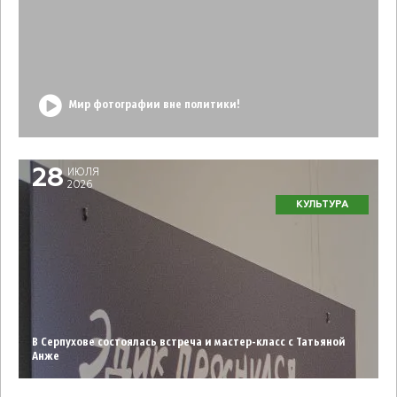
Мир фотографии вне политики!
28
ИЮЛЯ
2026
КУЛЬТУРА
В Серпухове состоялась встреча и мастер-класс с Татьяной
Анже