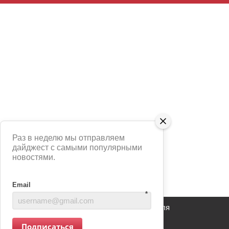
Раз в неделю мы отправляем
дайджест с самыми популярными
новостями.
Email
*
Сайт использует сервис Яндекс Метрика для
анализа взаимодействия пользователей с
Подписаться