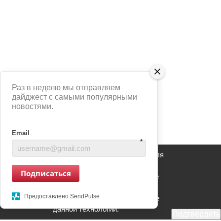
Раз в неделю мы отправляем
дайджест с самыми популярными
новостями.
Email
*
Сайт использует сервис Яндекс Метрика для
анализа взаимодействия пользователей с
Подписаться
информационным ресурсом. Продолжение
использования информационного ресурса
Предоставлено SendPulse
является Вашим согласием на применение
данной технологии.
Подтвердить