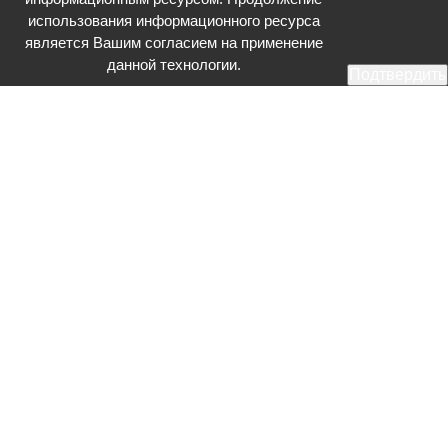
использования информационного ресурса
является Вашим согласием на применение
данной технологии.
Подтвердить
Общественное телевидение - Серпухов (ОТВ-Серпухов) - ресурс,
посвященный общественно-политической жизни в Серпухове.
Оперативное и разностороннее освещение актуальных событий,
интервью с интересными лицами, эксклюзивные материалы.
Главный редактор: Акинфеева О.А.
Редакция: +7 (4967) 12-44-36
glavred@otv-media.ru
Адрес редакции: 142203, Московская обл., г.о. Серпухов, ул. Джона
Рида, д.5.
Учредитель: Муниципальное автономное учреждение
«Серпуховское информационное агентство».
Знак информационной продукции в случаях, предусмотренных
Федеральным законом от 29 декабря 2010 года № 436-ФЗ «О
защите детей от информации, причиняющей вред их здоровью и
развитию» (речь идет о знаке «16+»).