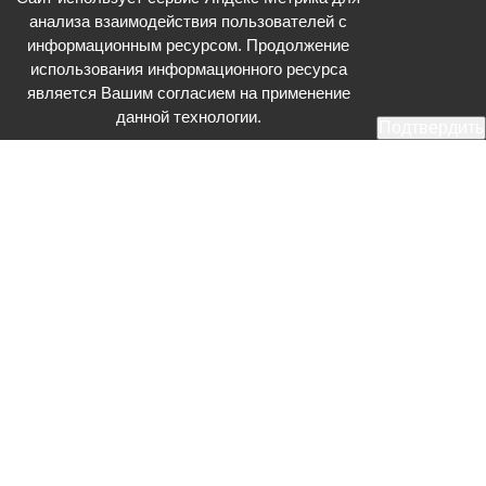
анализа взаимодействия пользователей с
информационным ресурсом. Продолжение
использования информационного ресурса
является Вашим согласием на применение
данной технологии.
Подтвердить
Общественное телевидение - Серпухов (ОТВ-Серпухов) - ресурс,
посвященный общественно-политической жизни в Серпухове.
Оперативное и разностороннее освещение актуальных событий,
интервью с интересными лицами, эксклюзивные материалы.
Главный редактор: Акинфеева О.А.
Редакция: +7 (4967) 12-44-36
glavred@otv-media.ru
Адрес редакции: 142203, Московская обл., г.о. Серпухов, ул. Джона
Рида, д.5.
Учредитель: Муниципальное автономное учреждение
«Серпуховское информационное агентство».
Знак информационной продукции в случаях, предусмотренных
Федеральным законом от 29 декабря 2010 года № 436-ФЗ «О