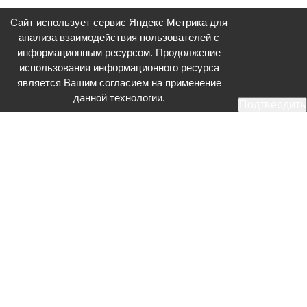
Сайт использует сервис Яндекс Метрика для
анализа взаимодействия пользователей с
информационным ресурсом. Продолжение
использования информационного ресурса
является Вашим согласием на применение
данной технологии.
Подтвердить
Общественное телевидение - Серпухов (ОТВ-Серпухов) - ресурс,
посвященный общественно-политической жизни в Серпухове.
Оперативное и разностороннее освещение актуальных событий,
интервью с интересными лицами, эксклюзивные материалы.
Главный редактор: Акинфеева О.А.
Редакция: +7 (4967) 12-44-36
glavred@otv-media.ru
Адрес редакции: 142203, Московская обл., г.о. Серпухов, ул. Джона
Рида, д.5.
Учредитель: Муниципальное автономное учреждение
«Серпуховское информационное агентство».
Знак информационной продукции в случаях, предусмотренных