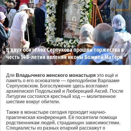
В двух обителях Серпухова прошли торжества в
честь 148-летия явления иконы Божией Матери
«Неупиваемая Чаша»
Для
Владычнего женского монастыря
это ещё и
память о его основателе — преподобном Варлааме
Серпуховском. Богослужение здесь возглавил
архиепископ Подольский и Люберецкий Аксий. После
Литургии состоялся крестный ход — молитвенное
шествие вокруг обители.
Также в монастыре сегодня проходит научно-
практическая конференция. Её посвятили помощи
родственникам людей, страдающих зависимостями.
Специалисты из разных епархий расскажут о