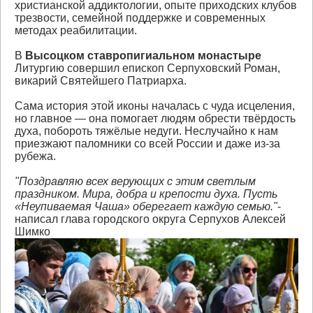
христианской аддиктологии, опыте приходских клубов
трезвости, семейной поддержке и современных
методах реабилитации.
В
Высоцком ставропигиальном монастыре
Литургию совершил епископ Серпуховский Роман,
викарий Святейшего Патриарха.
Сама история этой иконы началась с чуда исцеления,
но главное — она помогает людям обрести твёрдость
духа, побороть тяжёлые недуги. Неслучайно к нам
приезжают паломники со всей России и даже из-за
рубежа.
"Поздравляю всех верующих с этим светлым
праздником. Мира, добра и крепости духа. Пусть
«Неупиваемая Чаша» оберегает каждую семью."
-
написал глава городского округа Серпухов Алексей
Шимко