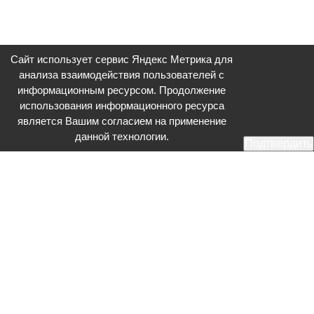
Сайт использует сервис Яндекс Метрика для
анализа взаимодействия пользователей с
информационным ресурсом. Продолжение
использования информационного ресурса
является Вашим согласием на применение
данной технологии.
Подтвердить
Общественное телевидение - Серпухов (ОТВ-Серпухов) - ресурс,
посвященный общественно-политической жизни в Серпухове.
Оперативное и разностороннее освещение актуальных событий,
интервью с интересными лицами, эксклюзивные материалы.
Главный редактор: Акинфеева О.А.
Редакция: +7 (4967) 12-44-36
glavred@otv-media.ru
Адрес редакции: 142203, Московская обл., г.о. Серпухов, ул. Джона
Рида, д.5.