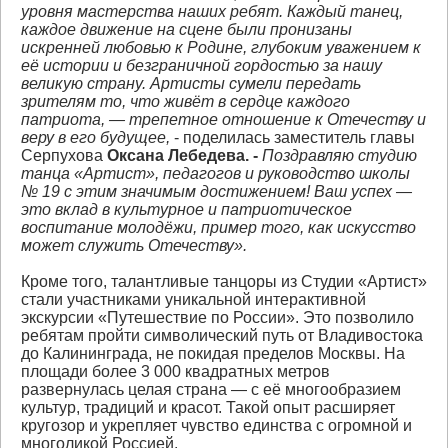
уровня мастерства наших ребят. Каждый танец,
каждое движение на сцене были пронизаны
искренней любовью к Родине, глубоким уважением к
её истории и безграничной гордостью за нашу
великую страну. Артисты сумели передать
зрителям то, что живёт в сердце каждого
патриота, — трепетное отношение к Отечеству и
веру в его будущее,
- поделилась заместитель главы
Серпухова
Оксана Лебедева. -
Поздравляю студию
танца «Артист», педагогов и руководство школы
№ 19 с этим значимым достижением! Ваш успех —
это вклад в культурное и патриотическое
воспитание молодёжи, пример того, как искусство
может служить Отечеству».
Кроме того, талантливые танцоры из Студии «Артист»
стали участниками уникальной интерактивной
экскурсии «Путешествие по России». Это позволило
ребятам пройти символический путь от Владивостока
до Калининграда, не покидая пределов Москвы. На
площади более 3 000 квадратных метров
развернулась целая страна — с её многообразием
культур, традиций и красот. Такой опыт расширяет
кругозор и укрепляет чувство единства с огромной и
многоликой Россией.