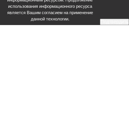
использования информационного ресурса
является Вашим согласием на применение
данной технологии.
Подтвердить
Общественное телевидение - Серпухов (ОТВ-Серпухов) - ресурс,
посвященный общественно-политической жизни в Серпухове.
Оперативное и разностороннее освещение актуальных событий,
интервью с интересными лицами, эксклюзивные материалы.
Главный редактор: Акинфеева О.А.
Редакция: +7 (4967) 12-44-36
glavred@otv-media.ru
Адрес редакции: 142203, Московская обл., г.о. Серпухов, ул. Джона
Рида, д.5.
Учредитель: Муниципальное автономное учреждение
«Серпуховское информационное агентство».
Знак информационной продукции в случаях, предусмотренных
Федеральным законом от 29 декабря 2010 года № 436-ФЗ «О
защите детей от информации, причиняющей вред их здоровью и
развитию» (речь идет о знаке «16+»).