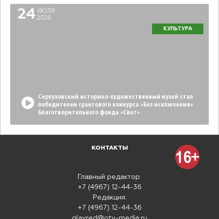
24
ИЮЛЯ
2026
КУЛЬТУРА
Серпуховский историко-художественный музей стал
победителем грантового конкурса «Без исключения»
Благотворительного фонда «Свет»
КОНТАКТЫ
Главный редактор:
+7 (4967) 12-44-36
Редакция:
+7 (4967) 12-44-36
glavred@otv-media.ru